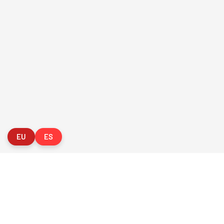
FVG - BGF
FV
2026 Federación Vizcaína de Golf
Política de Privacida
EU
ES
ORGANIZADOR
O
CLUB