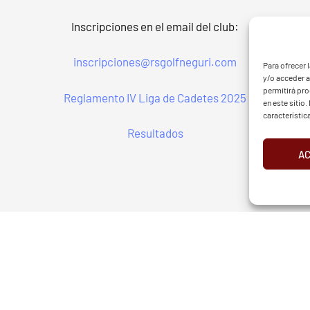
Inscripciones en el email del club:
G - BGF
FVG 
inscripciones@rsgolfneguri.com
Para ofrecer 
y/o acceder a
permitirá pr
Reglamento IV Liga de Cadetes 2025
en este sitio
característic
Resultados
A
d
Aviso Legal
Cookies
European Tour
Liv Golf
PGATO
RGANIZADOR
E-MAIL