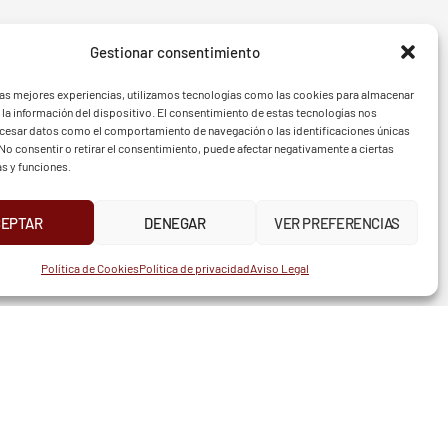
Gestionar consentimiento
- BGF
FVG - 
las mejores experiencias, utilizamos tecnologías como las cookies para almacenar
 la información del dispositivo. El consentimiento de estas tecnologías nos
ocesar datos como el comportamiento de navegación o las identificaciones únicas
. No consentir o retirar el consentimiento, puede afectar negativamente a ciertas
as y funciones.
CEPTAR
DENEGAR
VER PREFERENCIAS
UR
INSTAGRAM
X
FACEBOOK
Política de Cookies
Política de privacidad
Aviso Legal
TELÉFONO