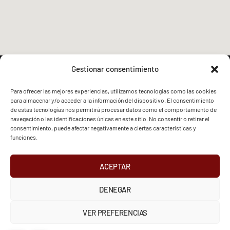
Gestionar consentimiento
Para ofrecer las mejores experiencias, utilizamos tecnologías como las cookies
para almacenar y/o acceder a la información del dispositivo. El consentimiento
FVG - BGF
FVG - BGF
de estas tecnologías nos permitirá procesar datos como el comportamiento de
navegación o las identificaciones únicas en este sitio. No consentir o retirar el
consentimiento, puede afectar negativamente a ciertas características y
funciones.
ACEPTAR
2026 Federación Vizcaína de Golf
DENEGAR
INSTAGRAM
X
FACEBOOK
Política de Privacidad
Aviso Legal
Cookies
VER PREFERENCIAS
European Tour
Liv Golf
PGATOUR