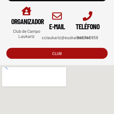
ORGANIZADOR
E-MAIL
TELÉFONO
Club de Campo
Laukariz
cclaukariz@euskalnet.net
946740858
CLUB