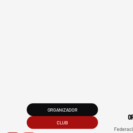
FVG - BGF
FV
ORGANIZADOR
O
CLUB
2026 Federación Vizcaína de Golf
Federaci
Política de Privacida