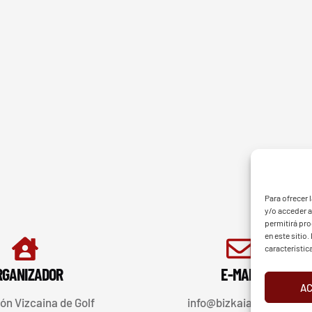
G - BGF
FVG 
Para ofrecer 
y/o acceder a
permitirá pr
en este sitio
característic
RGANIZADOR
E-MAIL
A
ón Vizcaina de Golf
info@bizkaiagolf.eus
d
Aviso Legal
Cookies
European Tour
Liv Golf
PGATO