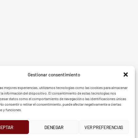
Gestionar consentimiento
- BGF
FVG - 
las mejores experiencias, utilizamos tecnologías como las cookies para almacenar
 la información del dispositivo. El consentimiento de estas tecnologías nos
ocesar datos como el comportamiento de navegación o las identificaciones únicas
. No consentir o retirar el consentimiento, puede afectar negativamente a ciertas
as y funciones.
TELÉFONO
CEPTAR
DENEGAR
VER PREFERENCIAS
94 439 41 21
UR
INSTAGRAM
X
FACEBOOK