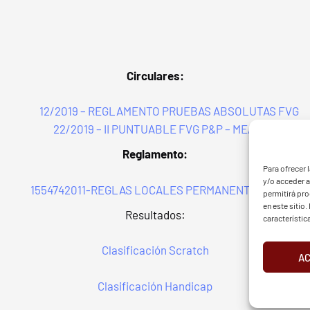
Circulares:
12/2019 – REGLAMENTO PRUEBAS ABSOLUTAS FVG
22/2019 – II PUNTUABLE FVG P&P – MEAZTEGI
G - BGF
FVG 
Reglamento:
Para ofrecer 
y/o acceder a
1554742011-REGLAS LOCALES PERMANENTES AM 2019
permitirá pr
en este sitio
Resultados:
característic
Clasificación Scratch
A
d
Aviso Legal
Cookies
European Tour
Liv Golf
PGATO
Clasificación Handicap