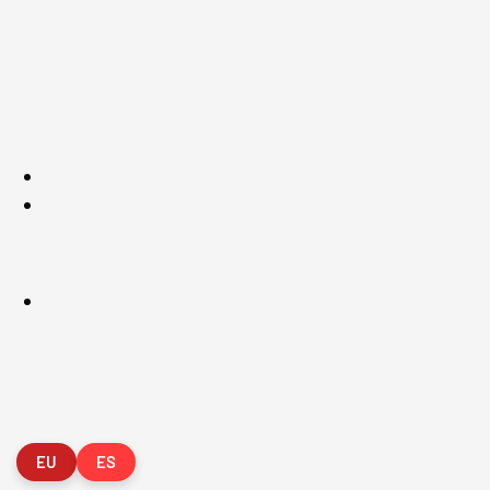
FVG - BGF
FV
2026 Federación Vizcaína de Golf
Política de Privacida
EU
ES