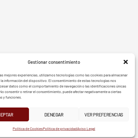
Gestionar consentimiento
- BGF
FVG - 
las mejores experiencias, utilizamos tecnologías como las cookies para almacenar
 la información del dispositivo. El consentimiento de estas tecnologías nos
ocesar datos como el comportamiento de navegación o las identificaciones únicas
. No consentir o retirar el consentimiento, puede afectar negativamente a ciertas
as y funciones.
CEPTAR
DENEGAR
VER PREFERENCIAS
UR
INSTAGRAM
X
FACEBOOK
Política de Cookies
Política de privacidad
Aviso Legal