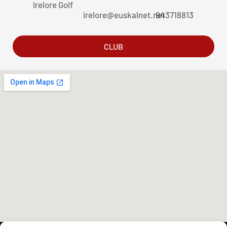
Irelore Golf
irelore@euskalnet.net
943718813
CLUB